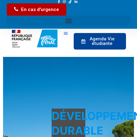
En cas d'urgence
Agenda Vie
étudiante
DÉVELOPPEME
DURABLE